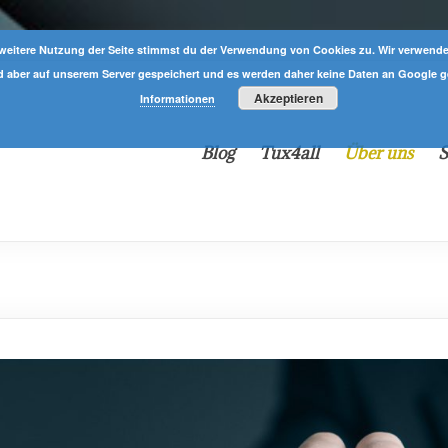
weitere Nutzung der Seite stimmst du der Verwendung von Cookies zu. Wir verwend
d aber auf unserem Server gespeichert und es werden daher keine Daten an Google 
Akzeptieren
Informationen
Blog
Tux4all
Über uns
S