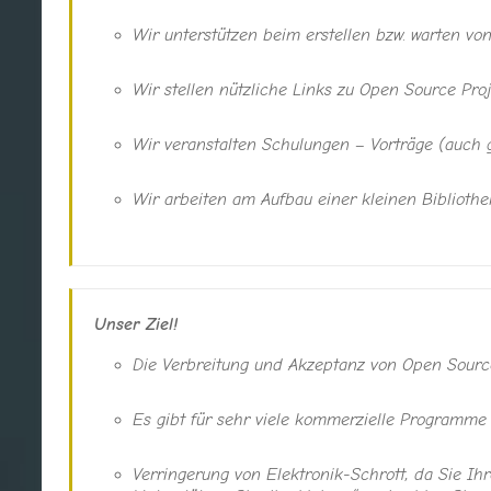
Wir unterstützen beim erstellen bzw. warten vo
Wir stellen nützliche Links zu Open Source Pro
Wir veranstalten Schulungen – Vorträge (auch g
Wir arbeiten am Aufbau einer kleinen Bibliothe
Unser Ziel!
Die Verbreitung und Akzeptanz von Open Source 
Es gibt für sehr viele kommerzielle Programme 
Verringerung von Elektronik-Schrott, da Sie 