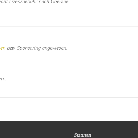
nicht Lizenzgebühr nach Übersee …..
den
bzw. Sponsoring angewiesen.
rn.
Statuten