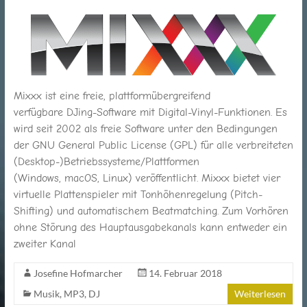
für
Jung
und
Alt
Mixxx ist eine freie, plattformübergreifend
verfügbare DJing-Software mit Digital-Vinyl-Funktionen. Es
wird seit 2002 als freie Software unter den Bedingungen
der GNU General Public License (GPL) für alle verbreiteten
(Desktop-)Betriebssysteme/Plattformen
(Windows, macOS, Linux) veröffentlicht. Mixxx bietet vier
virtuelle Plattenspieler mit Tonhöhenregelung (Pitch-
Shifting) und automatischem Beatmatching. Zum Vorhören
ohne Störung des Hauptausgabekanals kann entweder ein
zweiter Kanal
Josefine Hofmarcher
14. Februar 2018
Musik
,
MP3
,
DJ
Weiterlesen