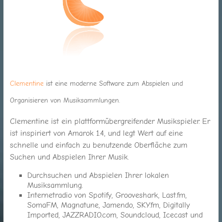
für
Jung
und
Alt
Clementine
ist eine moderne Software zum Abspielen und
Organisieren von Musiksammlungen.
Clementine ist ein plattformübergreifender Musikspieler. Er
ist inspiriert von Amarok 1.4, und legt Wert auf eine
schnelle und einfach zu benutzende Oberfläche zum
Suchen und Abspielen Ihrer Musik.
Durchsuchen und Abspielen Ihrer lokalen
Musiksammlung.
Internetradio von Spotify, Grooveshark, Last.fm,
SomaFM, Magnatune, Jamendo, SKY.fm, Digitally
Imported, JAZZRADIO.com, Soundcloud, Icecast und