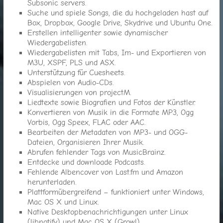
Subsonic servers.
Suche und spiele Songs, die du hochgeladen hast auf
Box, Dropbox, Google Drive, Skydrive und Ubuntu One.
Erstellen intelligenter sowie dynamischer
Wiedergabelisten.
Wiedergabelisten mit Tabs, Im- und Exportieren von
M3U, XSPF, PLS und ASX.
Unterstützung für Cuesheets.
Abspielen von Audio-CDs.
Visualisierungen von projectM.
Liedtexte sowie Biografien und Fotos der Künstler.
Konvertieren von Musik in die Formate MP3, Ogg
Vorbis, Ogg Speex, FLAC oder AAC.
Bearbeiten der Metadaten von MP3- und OGG-
Dateien, Organisieren Ihrer Musik.
Abrufen fehlender Tags von MusicBrainz.
Entdecke und downloade Podcasts.
Fehlende Albencover von Last.fm und Amazon
herunterladen.
Plattformübergreifend – funktioniert unter Windows,
Mac OS X und Linux.
Native Desktopbenachrichtigungen unter Linux
(libnotify) und Mac OS X (Growl).