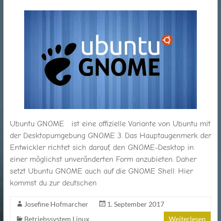
für
Jung
und
Alt
Ubuntu GNOME ist eine offizielle Variante von Ubuntu mit
der Desktopumgebung GNOME 3. Das Hauptaugenmerk der
Entwickler richtet sich darauf, den GNOME-Desktop in
einer möglichst unveränderten Form anzubieten. Daher
setzt Ubuntu GNOME auch auf die GNOME Shell. Hier
kommst du zur deutschen
Josefine Hofmarcher
1. September 2017
Betriebssystem Linux
Weiterlesen